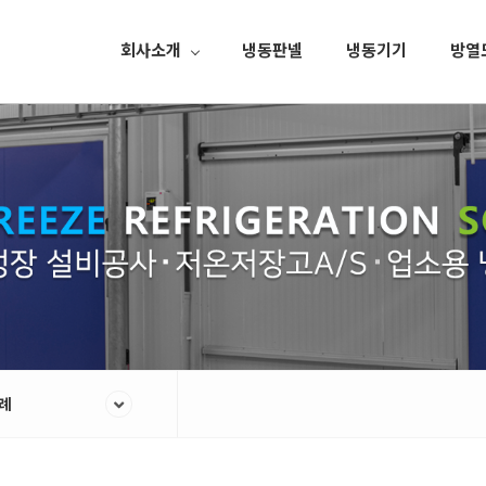
회사소개
냉동판넬
냉동기기
방열
례