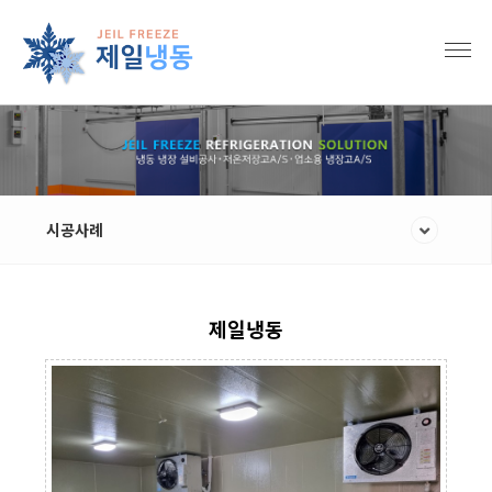
시공사례
제일냉동