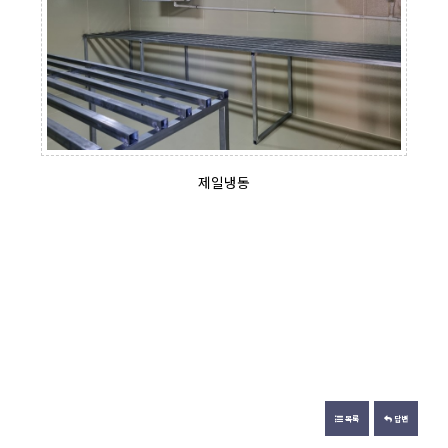
제일냉동
목록
답변