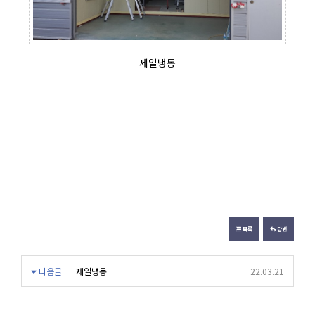
제일냉동
목록
답변
다음글
제일냉동
22.03.21